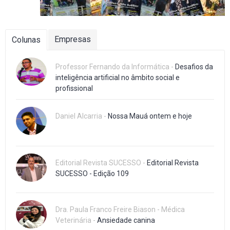
Empresas
Colunas
Professor Fernando da Informática -
Desafios da
inteligência artificial no âmbito social e
profissional
Daniel Alcarria -
Nossa Mauá ontem e hoje
Editorial Revista SUCESSO -
Editorial Revista
SUCESSO - Edição 109
Dra. Paula Franco Freire Biason - Médica
Veterinária -
Ansiedade canina